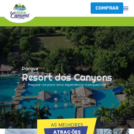
COMPRAR
Parque
Resort dos Canyons
Prepare-se para uma experiência inesquecível
AS MELHORES
ATRAÇÕES